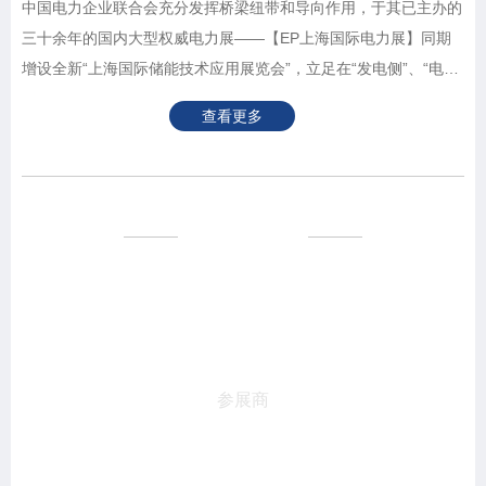
中国电力企业联合会充分发挥桥梁纽带和导向作用，于其已主办的
三十余年的国内大型权威电力展——【EP上海国际电力展】同期
增设全新“上海国际储能技术应用展览会”，立足在“发电侧”、“电网
侧”的大储资源优势，围绕“新型储能”、“分布式微电网”、“光储
查看更多
充”等热门话题，与诸位一起打开新型电力系统下的储能发展新空
间。
预计规模
200+
参展商