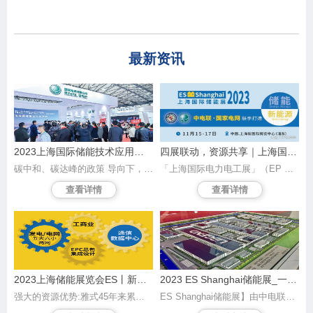
最新资讯
2023上海国际储能技术应用展（ES Shangh ai储能展）
四展联动，资源共享｜上海国际储能展2023ES
碳中和、碳达峰的政策 导向下，储能不再只是一 道“选择题”，而 在各地利好政策的不断推动下，储能行业 也迎来了狂飙 式 的增长。在此背景下，中国电力 企业联合会充分 发挥桥梁纽带和 导向作用，与其已主办的三 十余年的国 内大型权威电力展——【EP上海国际 电力展】同期增设全 新“上海国际储能技 术应用展览会”，立足在“ 发电侧”、“电网侧”的 大储资源优势，围绕“ 新型储能”、“分布 式微电网”、“光储充”等 热门话题，与诸位一起打开新 型电力系统 下的储能发展新空间。
「上海国际电力电工展」（EP 电力展）深耕细作三十年，累积丰富的发电侧电网侧资源，为配合市场高速发展及借助平台优势引领电力产业的升级和转型，由中国电力企业联合会和国家电网携手合作，香港雅式展览服务有限公司承办的「上海国际储能技术应用展览会」（以下简称ES储能展）即将在 2023年11月15日至17日于上海新国际博览中心 盛大开幕，汇聚产业发展的全要素，搭建平台助力拓展产业间的合作领域、推动新型储能技术，为“双碳”目标方面迈出坚实步伐。
查看详情
查看详情
2023上海储能展览会ES丨新能源锂电池展览会
2023 ES Shanghai储能展_一站触达大储中储用户
强大的资源优势:雅式45年来累计了庞大的工业用户资源，每年举办20多个行业展览会，行业涉及电力电工、数据中心、云计算、通信、智能建筑、汽车塑料、印刷、包装及纺织等。雅式展览每年服务国内外参展企业超过11,000家及来自150个国家/地区的640,000专业观众。
ES Shanghai储能展】由中电联及国家电网主办，承办单位雅式集团拥有强大的资源优势，45年来累计了庞大的工业用户资源，每年举办20多个行业展览会，包括【CHINAPLAS国际橡塑展】【EP电力展】等，行业涉及电力电工、数据中心、云计算、通信、智能建筑、汽车塑料、印刷、包装及纺织等，拥有大量不同行业数据库的优势协助客户业务拓展。