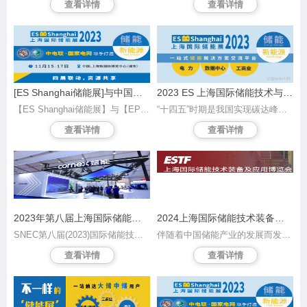
查看详情
查看详情
[ES Shanghai储能展]与中国电池工业协会储能分会达成战略合作
2023 ES 上海国际储能技术与应用展览会
【ES Shanghai储能展】与【EP 国际电力电工展】、 【CDCE 国际数据中心展】、【IBG智能建筑暨节能技术展】同期举办,四展联动,资源共享,即将于 2023年11月15日至17日于上海新国际博览中心(N1-N5)隆重举行,面积扩大至60,000平方米,汇聚1,300家中外知名展商品牌,为观众呈现一场不容错过的视听盛宴。届时,中国电池工业协会储能分会同期将举办论坛“新型储能(上海)绿色生态发展论坛”,同时携会员单位现场隆重亮相。
“十四五”时期是我国实现碳达峰目标的关键期和窗口期，也是新型储能发展的重要战略机遇期。为助力新型储能的发展与应用，由中国电力企业联合会及国家电网联手打造、雅式展览承办的 上海国际储能技术应用展览会（以下简称ES Shanghai储能展） 将于2023年11月15至17日于上海新国际博览中心隆重举办。
查看详情
查看详情
2023年第八届上海国际储能技术及应用展览会暨论坛大会-将于11月1-3盛大开幕！
2024上海国际储能技术装备及应用博览会
SNEC第八届(2023)国际储能技术和装备及应用(上海)大会暨展览会同期举办SNEC第八届(2023)国际储能论坛研讨会议,据国家能源局发布，截至2022年底，全国已投运新型储能项目装机规模达8.7GW，平均储能时长约2.1小时，比2021年底增长110%以上。储能领跑者联盟统计，2022年全球电力储能（新型）装机量为21.33GW/43.94GWh，中国电力储能（新型）装机量为7.16GW/15.94GWh。 SNEC第八届上海储能两会，目前报名的参展企业中，
伴随着中国储能产业的发展而发展，致力于搭建务实高效的全球储能合作网络，帮助储能行业对接市场与资本，推动储能商业化的市场和产业机制的建立，促进储能产业健康发展。ESTF2024上海国际储能技术及应用博览会作为我国储能产业发展重要的交流合作平台，在推动和宣传先进储能产品、科研成果转化与技术交流、政策与市场体系搭建、推动我国储能产业化、市场化、国际化等方面发挥着积极的促进作用。
查看详情
查看详情