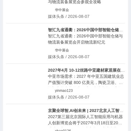
与物流装备展览会参观全攻略
华中展会
媒体头条 / 2026-08-07
智汇九省通衢：2026中国中部智能仓储与物流装备展览会开启物流新纪元
智汇九省通衢：2026中国中部智能仓储与
物流装备展览会开启物流新纪元
华中展会
媒体头条 / 2026-08-07
2027年4月 10-12丝路中亚建材家居展在霍尔果斯国际城堡举办新资讯
中亚市场需求：2027 年中亚五国建筑业总
产值预计突破 800 亿美元，陶瓷卫浴、节
能门窗等产品需求旺盛，本地产能仅满足 4
yinmao123
0%；哈萨克斯坦 “新住房计划”“光明之路”
媒体头条 / 2026-08-07
等政策催生大量订单。
京聚全球智,AI创未来 | 2027北京人工智能与机器人展全球启动
2027第三届北京国际人工智能应用与机器
人创新博览会将于2027年3月18日至20日
继续在中国国际展览中心朝阳馆盛大举
chao0126