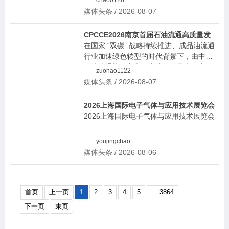
办。目前招商招展等各项筹备工作已全面
媒体头条 / 2026-08-07
启动。
CPCCE2026南京首届石油流通高质量发展大会 10 月落地南京/中国充换电展览会
在国家 “双碳” 战略持续推进、成品油流通
行业加速绿色转型的时代背景下，由中国
石油流通协会主办，中沐会展承办，中国
zuohao1122
石油、中海油、中化、延长石油四大能源
媒体头条 / 2026-08-07
央企联合支持的首届石油流通高质量发展
大会暨绿色转型展示会（CPCCE 2026 综
2026上海国际电子气体与应用技术展览会
合能源服务站技术与装备展览会），正式
2026上海国际电子气体与应用技术展览会
定档 2026 年 10 月 28-30 日，落地南京国
际展览中心。
youjingchao
媒体头条 / 2026-08-06
首页
上一页
1
2
3
4
5
... 3864
下一页
末页