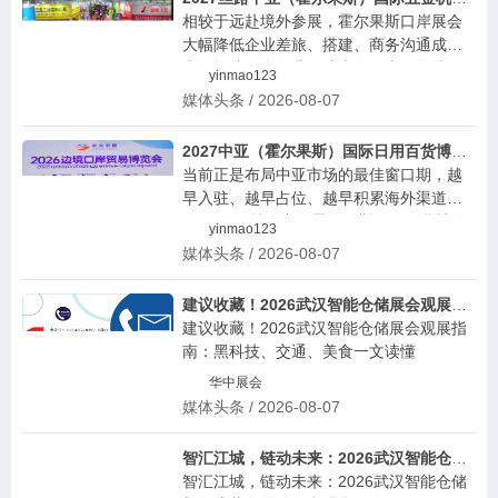
相较于远赴境外参展，霍尔果斯口岸展会
大幅降低企业差旅、搭建、商务沟通成
本，打造五金企业低成本向西出海优选平
yinmao123
台。目前展位招商全面启动，诚邀全国五
媒体头条 / 2026-08-07
金机电生产企业入驻，抢抓中亚基建长期
发展红利。
2027中亚（霍尔果斯）国际日用百货博览会
当前正是布局中亚市场的最佳窗口期，越
早入驻、越早占位、越早积累海外渠道资
源。2027丝路中亚霍尔果斯日用百货博览
yinmao123
会立足边境贸易前沿，深耕中亚刚需市
媒体头条 / 2026-08-07
场，打造专业化、规模化、精准化的跨境
百货商贸盛会，助力全国百货工厂摆脱国
建议收藏！2026武汉智能仓储展会观展指南：黑科技、交通、美食一文读懂
内低价内卷，掘金中亚千亿消费蓝海，抢
建议收藏！2026武汉智能仓储展会观展指
占未来五年外贸新机遇！
南：黑科技、交通、美食一文读懂
华中展会
媒体头条 / 2026-08-07
智汇江城，链动未来：2026武汉智能仓储与物流装备展览会参观全攻略
智汇江城，链动未来：2026武汉智能仓储