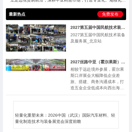
立足边境贸易前沿，深耕中亚刚需市场，打造专业化、规模化、
精准化的跨境百货商贸盛会，助力全国百货工厂摆脱国内低价内
卷，掘金中亚千亿消费蓝海，抢占未来五年外贸新机遇！
最新热点
免费发布
2027第五届中国民航技术装备及服务展_北京站
2027第五届中国民航技术装备
及服务展_北京站
2027丝路中亚（霍尔果斯）国际五金机电博览会
相较于远赴境外参展，霍尔果
斯口岸展会大幅降低企业差
旅、搭建、商务沟通成本，打
造五金企业低成本向西出海优
选平台。目前展位招商全面启
动，诚邀全国五金机电生产企
业入驻，抢抓中亚基建长期发
展红利。
轻量化重塑未来：2026中国（武汉）国际汽车材料、轻
量化制造技术与装备展览会深度前瞻