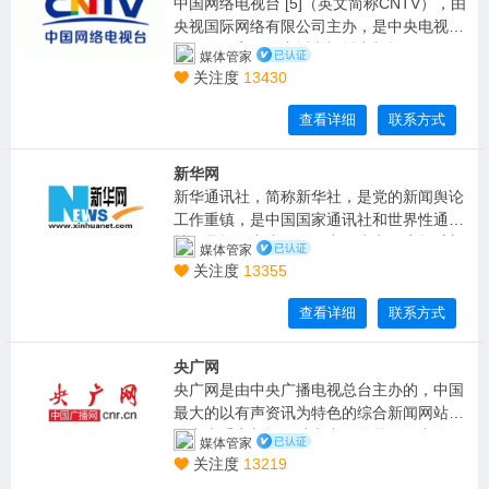
中国网络电视台 [5]（英文简称CNTV），由
央视国际网络有限公司主办，是中央电视台
旗下的国家网络广播电视播出机构，于200
媒体管家
9年12月28日正式开播。中国网络电视台全
关注度
13430
面部署多终端业务架构，已建设网络电视、
IP电视、手机电视、移动电视、互联网电视
查看详细
联系方式
五大集成播控平台，通过部署全球镜像站
点，
新华网
新华通讯社，简称新华社，是党的新闻舆论
工作重镇，是中国国家通讯社和世界性通讯
社，承担集中统一发布中国党和政府权威新
媒体管家
闻的重要职责。现任社长傅华，总编辑吕岩
关注度
13355
松。新华社的前身是1931年11月7日在江西
瑞金成立的红色中华通讯社（简称红中
查看详细
联系方式
社），1937年1月在陕西延安改为现名。19
49年中华人民共和国成立后，新华社成为集
央广网
中统一的国家通讯社。新华社总部设在北
央广网是由中央广播电视总台主办的，中国
京，在各省、自治区、直辖市设有31个分社
最大的以有声资讯为特色的综合新闻网站，
和10个支社、记者站，在台湾地区派有记
是中央重点新闻网站和中国最具影响力的网
媒体管家
者；在总社设有解放军分社；在境外设有包
络媒体之一，
关注度
13219
括7个总分社在内的183个分社。