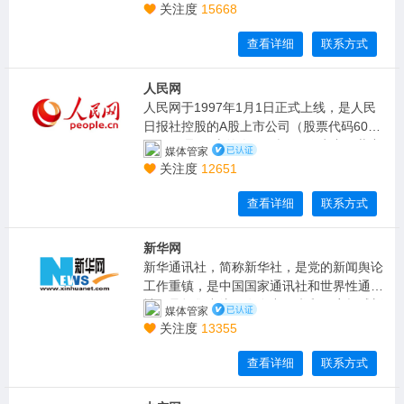
中国首个国家级5G新媒体平台，于2019年1
关注度
15668
1月20日正式上线。
查看详细
联系方式
人民网
人民网于1997年1月1日正式上线，是人民
日报社控股的A股上市公司（股票代码6030
00），是“网上的人民日报”。作为中国共产
媒体管家
党治国理政的重要资源和手段，人民网具有
关注度
12651
独特的政治价值、传播价值、科技价值、平
台价值、投资价值等五大价值优势。
查看详细
联系方式
新华网
新华通讯社，简称新华社，是党的新闻舆论
工作重镇，是中国国家通讯社和世界性通讯
社，承担集中统一发布中国党和政府权威新
媒体管家
闻的重要职责。现任社长傅华，总编辑吕岩
关注度
13355
松。新华社的前身是1931年11月7日在江西
瑞金成立的红色中华通讯社（简称红中
查看详细
联系方式
社），1937年1月在陕西延安改为现名。19
49年中华人民共和国成立后，新华社成为集