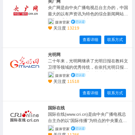
央广网
中统一的国家通讯社。新华社总部设在北
央广网是由中央广播电视总台主办的，中国
京，在各省、自治区、直辖市设有31个分社
最大的以有声资讯为特色的综合新闻网站，
和10个支社、记者站，在台湾地区派有记
是中央重点新闻网站和中国最具影响力的网
媒体管家
者；在总社设有解放军分社；在境外设有包
络媒体之一，
关注度
13219
括7个总分社在内的183个分社。
查看详细
联系方式
光明网
二十年来，光明网继承了光明日报在教科文
卫理等领域的优秀传统，在依托光明日报社
丰富资源和影响力优势的基础上，在新媒体
媒体管家
领域开拓创新，形成了强大的传播力、影响
关注度
11518
力。
查看详细
联系方式
国际在线
国际在线(www.cri.cn)是由中央广播电视总
台主办的以“国际传播”为特点的中央重点新
闻网站，于1998年12月26日正式发布。国
媒体管家
际在线目前通过44个语种以及广客闽潮4种
关注度
11766