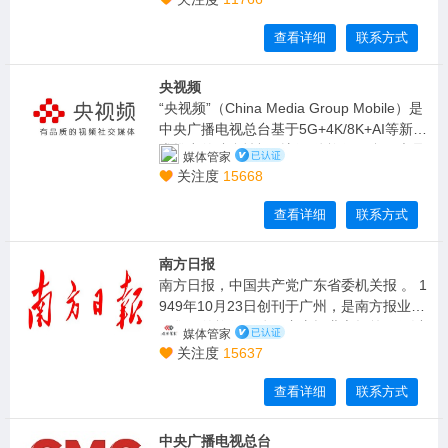
方言对全球进行传播，是中国使用语种最多
的国际化新媒体平台。
查看详细
联系方式
央视频
“央视频”（China Media Group Mobile）是
中央广播电视总台基于5G+4K/8K+AI等新技
术推出的综合性视听新媒体旗舰平台，也是
媒体管家
中国首个国家级5G新媒体平台，于2019年1
关注度
15668
1月20日正式上线。
查看详细
联系方式
南方日报
南方日报，中国共产党广东省委机关报 。 1
949年10月23日创刊于广州，是南方报业传
媒集团的旗舰媒体。广东报业市场第一份以
媒体管家
高端读者为对象的权威政经大报、主流严肃
关注度
15637
大报。
查看详细
联系方式
中央广播电视总台