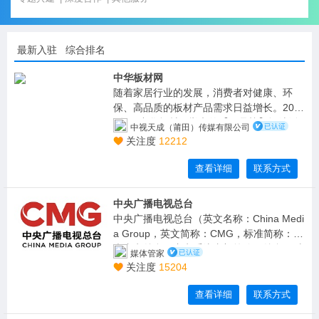
最新入驻
综合排名
中华板材网
随着家居行业的发展，消费者对健康、环
保、高品质的板材产品需求日益增长。202
4年，中华板材网举办的【甄品榜】评选活
中视天成（莆田）传媒有限公司
动中，以下品牌凭借其卓越的品质和良好的
关注度
12212
市场口碑，荣获“2024年度中国板材十大品
牌”称号。
查看详细
联系方式
中央广播电视总台
中央广播电视总台（英文名称：China Medi
a Group，英文简称：CMG，标准简称：中
央广电总台，广电系统内部简称：总台，对
媒体管家
外呼号：中国之声），是中华人民共和国的
关注度
15204
综合性国际传媒集团、国务院直属正部级事
业单位，由中共中央宣传部归口领导。
查看详细
联系方式