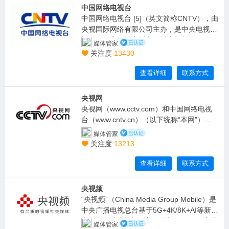
中国网络电视台
中国网络电视台 [5]（英文简称CNTV），由
央视国际网络有限公司主办，是中央电视台
旗下的国家网络广播电视播出机构，于200
媒体管家
9年12月28日正式开播。中国网络电视台全
关注度
13430
面部署多终端业务架构，已建设网络电视、
IP电视、手机电视、移动电视、互联网电视
查看详细
联系方式
五大集成播控平台，通过部署全球镜像站
点，
央视网
央视网（www.cctv.com）和中国网络电视
台（www.cntv.cn）（以下统称“本网”）由央
视国际网络有限公司主办。本网是中央广播
媒体管家
电视总台的新媒体业务平台。经授权，本网
关注度
13213
独占性通过信息网络向公众传播中央广播电
视总台享有著作权及相关权利的电视频道及
查看详细
联系方式
其所包含的全部电视节目。
央视频
“央视频”（China Media Group Mobile）是
中央广播电视总台基于5G+4K/8K+AI等新技
术推出的综合性视听新媒体旗舰平台，也是
媒体管家