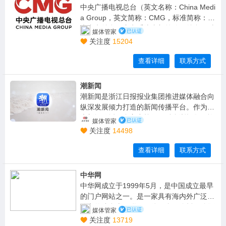
中央广播电视总台（英文名称：China Medi
a Group，英文简称：CMG，标准简称：中
央广电总台，广电系统内部简称：总台，对
媒体管家
外呼号：中国之声），是中华人民共和国的
关注度
15204
综合性国际传媒集团、国务院直属正部级事
业单位，由中共中央宣传部归口领导。
查看详细
联系方式
潮新闻
潮新闻是浙江日报报业集团推进媒体融合向
纵深发展倾力打造的新闻传播平台。作为重
大新闻传播平台主力战舰，融合浙报集团旗
媒体管家
下的浙江新闻、天目新闻、小时新闻三大移
关注度
14498
动客户端为一体，更集聚浙报集团、浙江广
电集团、11个市以及90个县（市、区）等
查看详细
联系方式
全省范围的新闻资源，重塑舆论传播格局、
重建传媒底层逻辑、重构融合技术底座，构
中华网
建成为省市县一体化全媒体传播大平台。
中华网成立于1999年5月，是中国成立最早
的门户网站之一。是一家具有海内外广泛影
响力的综合类互联网媒体平台，依托24个语
媒体管家
种网站及自媒体运营矩阵资源库，实现了融
关注度
13719