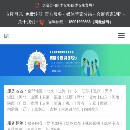
欢迎访问
媒体管家-媒体管家官网
！
立即登录
免费注册
官方服务
媒体管家分站
会展管家矩阵
关于我们
咨询热线：
18001999868（同微信号）
服务地区：
全部地区
北京
上海
广东
江苏
重庆
天津
浙江
河北
山西
安徽
福建
江西
湖北
湖南
山东
河南
陕西
广西
贵州
云南
甘肃
四川
青海
宁夏
西藏
内蒙古
辽宁
黑龙江
吉林
港澳台地区
国外地区
服务标签：
服务内容
媒体邀约
媒体发布
视频直播
媒体专访
专题共建
深度合作
其他服务