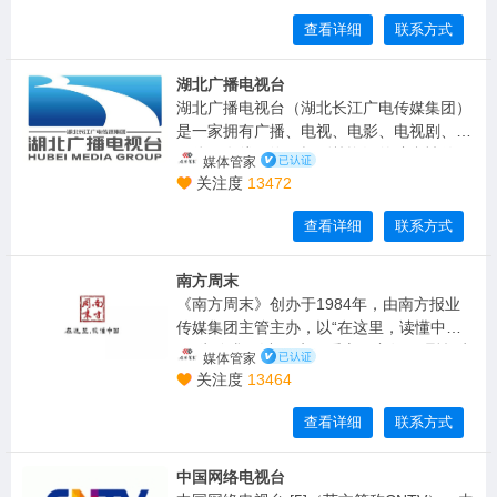
媒体平台发展和海内外业务布局。
查看详细
联系方式
湖北广播电视台
湖北广播电视台（湖北长江广电传媒集团）
是一家拥有广播、电视、电影、电视剧、新
媒体、有线网络、报刊等资源的综合性传媒
媒体管家
机构，于2011年10月1日成立。截至2021
关注度
13472
年，台（集团）拥有9个电视频道、10套广
播频率、13个所属事业单位，45个全资、
查看详细
联系方式
参股、控股公司，总资产230亿元，员工总
数1.8万人
南方周末
《南方周末》创办于1984年，由南方报业
传媒集团主管主办，以“在这里，读懂中
国”为追求，以“正义、爱心、良知、理性”为
媒体管家
基本理念，是一份在中国有着广泛影响、深
关注度
13464
具公信力的严肃新闻大报。
查看详细
联系方式
中国网络电视台