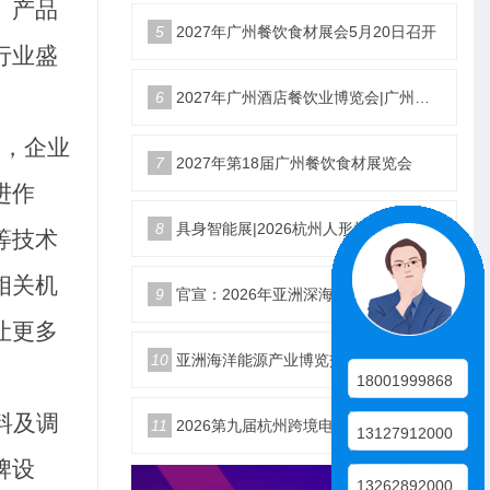
、产品
5
2027年广州餐饮食材展会5月20日召开
行业盛
6
2027年广州酒店餐饮业博览会|广州餐博会
大，企业
7
2027年第18届广州餐饮食材展览会
进作
8
具身智能展|2026杭州人形机器人展|仿生机器人展5月启幕
等技术
相关机
9
官宣：2026年亚洲深海开发与海底作业装备博览交易会
让更多
10
亚洲海洋能源产业博览交易会2026年12月18日举办
18001999868
料及调
11
2026第九届杭州跨境电商生态展10月25日启幕
13127912000
牌设
13262892000