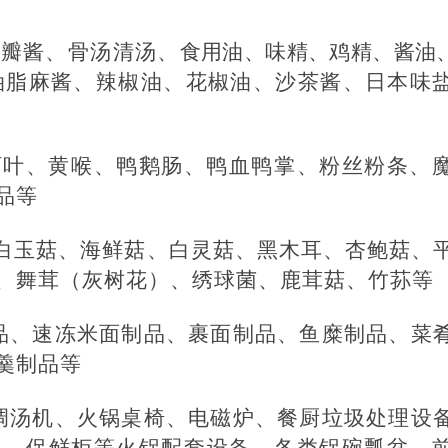
豆瓣酱、骨汤清汤、
食用油、味精、鸡精、酱油
油脂麻酱、辣椒油、花椒油、沙茶酱、日本味
百叶、黄喉、鸭鹅肠、鸭血鸭掌、粉丝粉条、
品等
/白玉菇、海鲜菇、白灵菇、黑木耳、杏鲍菇、
、舞茸（灰树花）、绣球菌、鹿茸菇、竹荪等
品、速冻米面制品、裹面制品、鱼糜制品、菜
羹制品等
调汤机、火锅桌椅、电磁炉、餐厨垃圾处理设
备、保鲜柜等火锅配套设备，各类锅碗瓢盆、