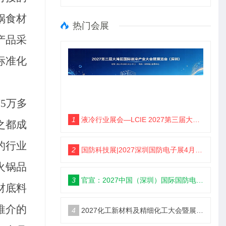
锅食材
热门会展
产品采
标准化
5万多
1
液冷行业展会—LCIE 2027第三届大湾区国际液冷产业大会暨展览会（深圳）
之都成
的行业
2
国防科技展|2027深圳国防电子展4月9日启幕
火锅品
3
官宣：2027中国（深圳）国际国防电子博览会
材底料
推介的
4
2027化工新材料及精细化工大会暨展览会定档苏州