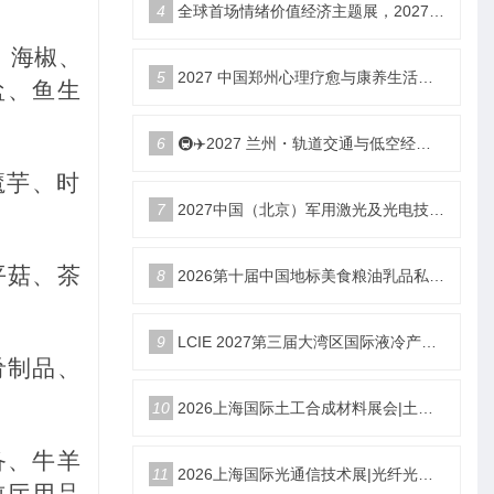
4
全球首场情绪价值经济主题展，2027郑州国际情绪价值经济博览会
、海椒、
5
2027 中国郑州心理疗愈与康养生活产业博览会
盐、鱼生
6
🚇✈️2027 兰州・轨道交通与低空经济展览会即将启幕！
魔芋、时
7
2027中国（北京）军用激光及光电技术展览会
平菇、茶
8
2026第十届中国地标美食粮油乳品私域新渠道团长大会
9
LCIE 2027第三届大湾区国际液冷产业大会暨展览会（深圳）
肴制品、
10
2026上海国际土工合成材料展会|土工膜、土工布展|土工合成材料仪器、设备展览会
备、牛羊
11
2026上海国际光通信技术展|光纤光缆、光模块展|光通信设备展览会
前厅用品