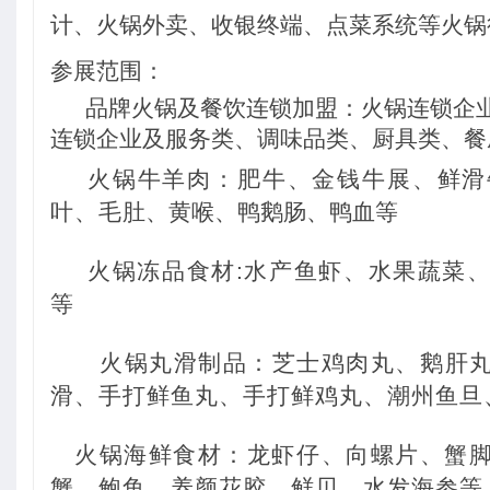
计、火锅外卖、收银终端、点菜系统等火锅
参展范围：
品牌火锅及餐饮连锁加盟：火锅连锁企
连锁企业及服务类、调味品类、厨具类、餐
火锅牛羊肉：肥牛、金钱牛展、鲜滑
叶、毛
肚、黄喉、鸭鹅肠、鸭血
等
火锅冻品食材:水产鱼虾、水果蔬菜
等
火锅丸滑制品：芝士鸡肉丸、鹅肝
滑、手打鲜鱼丸、手打鲜鸡丸、潮州鱼旦
火锅海鲜食材：龙虾仔、向螺片、蟹
蟹、鲍鱼、养颜花胶、鲜贝、水发海参等