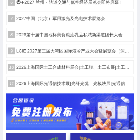
6
🚇✈️2027 兰州・轨道交通与低空经济展览会即将启幕！
7
2027中国（北京）军用激光及光电技术展览会
8
2026第十届中国地标美食粮油乳品私域新渠道团长大会
9
LCIE 2027第三届大湾区国际液冷产业大会暨展览会（深圳）
10
2026上海国际土工合成材料展会|土工膜、土工布展|土工合成材料仪器、设备展览会
11
2026上海国际光通信技术展|光纤光缆、光模块展|光通信设备展览会