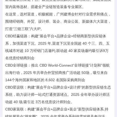
室内装饰选材、搭建全产业链智造装备专业展区。
在这里，选对渠道，积极赋能，广州建博会针对行业需求和痛点，
围绕经销商、外贸、设计师、装企、商业公装、新媒体六大渠道，
打造“三链三联”六大IP。
CBD经赢链路：构建“展会平台+品牌企业+经销商新型供应链体
系，加强渠道下沉。2025 年,渠道下沉至全国超 40 个三、四、五
线城市对超 10 万经销门店邀约,联动超 40 家卖场邀约吸引诉9万
名优质经销商到会
CBD全球链接：推出 CBD World-Connect“全球链接”计划和“领航
出海行动，2025 年共举办外贸招商推广活动超 50场，吸引来自
144个海外国家和地区的 8,602 名国际采购商到会
CBD星设联：构建“展会平台+品牌企业+设计师”的新型供应链生态
系统，助力设计师一站式打通资源堵点。2025 全年举办设计师活
动超 40 场,吸引近 3万名优质设计师到会。
CBD家装联：构建“展会平台+品牌企业+装企”新型供应链体系,持
续拓展装企“朋友圈”。2025 全年度举办系列供需对接及参访活