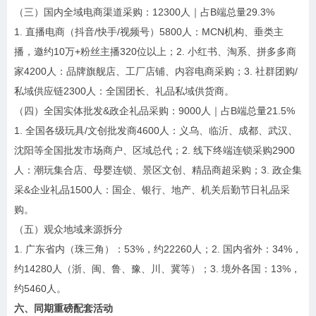
（三）国内全域电商渠道采购：12300人｜占B端总量29.3%
1. 直播电商（抖音/快手/视频号）5800人：MCN机构、垂类主
播，邀约10万+粉丝主播320位以上；2. 小红书、淘系、拼多多商
家4200人：品牌旗舰店、工厂店铺、内容电商采购；3. 社群团购/
私域供应链2300人：全国团长、礼品私域供货商。
（四）全国实体批发&政企礼品采购：9000人｜占B端总量21.5%
1. 全国各级玩具/文创批发商4600人：义乌、临沂、成都、武汉、
沈阳等全国批发市场商户、区域总代；2. 线下终端连锁采购2900
人：潮玩集合店、母婴连锁、景区文创、精品商超采购；3. 政企集
采&企业礼品1500人：国企、银行、地产、机关后勤节日礼品采
购。
（五）观众地域来源拆分
1. 广东省内（珠三角）：53%，约22260人；2. 国内省外：34%，
约14280人（浙、闽、鲁、豫、川、冀等）；3. 境外各国：13%，
约5460人。
六、同期重磅配套活动