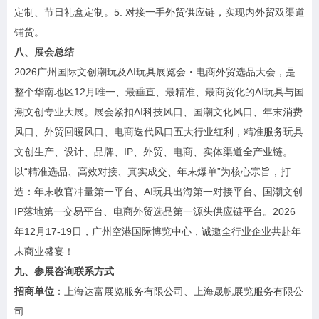
定制、节日礼盒定制。5. 对接一手外贸供应链，实现内外贸双渠道
铺货。
八、展会总结
2026广州国际文创潮玩及AI玩具展览会・电商外贸选品大会，是
整个华南地区12月唯一、最垂直、最精准、最商贸化的AI玩具与国
潮文创专业大展。展会紧扣AI科技风口、国潮文化风口、年末消费
风口、外贸回暖风口、电商迭代风口五大行业红利，精准服务玩具
文创生产、设计、品牌、IP、外贸、电商、实体渠道全产业链。
以“精准选品、高效对接、真实成交、年末爆单”为核心宗旨，打
造：年末收官冲量第一平台、AI玩具出海第一对接平台、国潮文创
IP落地第一交易平台、电商外贸选品第一源头供应链平台。2026
年12月17-19日，广州空港国际博览中心，诚邀全行业企业共赴年
末商业盛宴！
九、参展咨询联系方式
招商单位
：上海达富展览服务有限公司、上海晟帆展览服务有限公
司