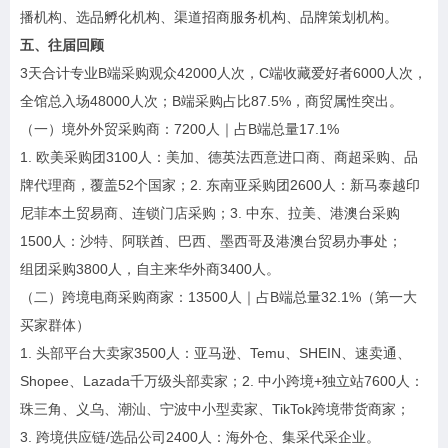
播机构、选品孵化机构、渠道招商服务机构、品牌策划机构。
五、往届回顾
3天合计专业B端采购观众42000人次，C端收藏爱好者6000人次，
全馆总入场48000人次；B端采购占比87.5%，商贸属性突出。
（一）境外外贸采购商：7200人｜占B端总量17.1%
1. 欧美采购团3100人：美加、德英法西意进口商、商超采购、品
牌代理商，覆盖52个国家；2. 东南亚采购团2600人：新马泰越印
尼菲本土贸易商、连锁门店采购；3. 中东、拉美、港澳台采购
1500人：沙特、阿联酋、巴西、墨西哥及港澳台贸易办事处；
组团采购3800人，自主来华外商3400人。
（二）跨境电商采购商家：13500人｜占B端总量32.1%（第一大
买家群体）
1. 头部平台大卖家3500人：亚马逊、Temu、SHEIN、速卖通、
Shopee、Lazada千万级头部卖家；2. 中小跨境+独立站7600人：
珠三角、义乌、潮汕、宁波中小型卖家、TikTok跨境带货商家；
3. 跨境供应链/选品公司2400人：海外仓、集采代采企业。