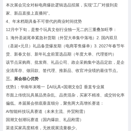
本次展会完全对标电商爆款逻辑选品招展，实现“工厂对接到卖
家、新品直接上直播间”。
4、年末档期具备不可替代的商业时间优势
12月中下旬，是整个玩具文创行业独一无二的三重叠加旺季：
1. 海外圣诞尾单紧急补货期（外贸大单集中落地）2. 国内双旦
（圣诞+元旦）礼品备货爆发期（电商零售爆单）3. 2027年春节年
货、新春文创、新年礼盒前置选品期（年度大单、代理签约）
该节点采购商、批发商、礼品公司、政企采购集中选品定款，是企
业清库存、做回款、签代理、推新品、收官冲业绩的最佳节点。
三、展会核心优势
优势1：华南年末唯一【AI玩具+国潮文创】垂直专业展
市面上传统玩具展品类杂乱、品类混杂，买家不精准、成交转化率
偏低。本届展会彻底垂直细分，聚焦两大高增长赛道：
AI智能科技玩具赛道（未来主流、外贸刚需）
国潮文创潮玩赛道（国内爆款、礼品刚需）
渠道买家高度精准，无效观展流量极少。