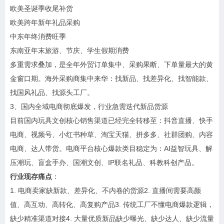
欧美圣诞季收尾补货
欧美跨年新年礼品采购
中东年终消费旺季
东南亚年末旅游、节庆、学生假期消费
多重需求叠加，是全年外贸订单集中、采购果断、下单量最大的黄
金窗口期。海外采购商集中来华：找新品、找差异化、找智能款、
找国风礼品、找源头工厂。
3、国内全域电商彻底爆发，行业急需迭代新品货源
目前国内玩具文创核心销售渠道已经完全转移至：抖音直播、快手
电商、视频号、小红书种草、淘宝天猫、拼多多、社群团购、内容
电商、达人带货。电商平台核心爆款类目稳定为：AI益智玩具、解
压潮玩、盲盒手办、国潮文创、IP联名礼品、科教科创产品。
行业现存痛点
：
1. 电商卖家缺新款、差异化、不内卷的货源2. 直播间需要高颜
值、高互动、高转化、高复购产品3. 传统工厂不懂电商爆款逻辑，
缺少精准渠道对接4. 大量优质新品缺少曝光、缺少达人、缺少流量