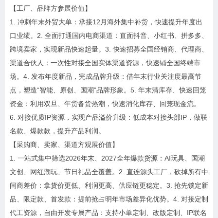
【工厂、品牌方参展价值】
1. 冲刺年末外贸大单：承接12月海外集中补货，快速提升年度出
口业绩。2. 全面打通国内电商渠道：直面抖音、小红书、拼多多、
跨境卖家，实现新品快速起量。3. 快速招募全国经销商、代理商、
渠道合伙人：一次性对接全国实体渠道资源，快速铺全国终端市
场。4. 发布年度新品，完成品牌升级：借年末行业关注度最高节
点，塑造“智能、原创、国潮”品牌形象。5. 年末清库存、快速回笼
资金：利用双旦、年货备货热潮，快速消化库存、回笼现金流。
6. 对接优质IP资源，实现产品溢价升级：低成本对接头部IP，做联
名款、爆款款，提升产品利润。
【采购商、卖家、渠道方观展价值】
1. 一站式集中筛选2026年末、2027全年爆款货源：AI玩具、国潮
文创、网红潮玩、节日礼品全覆盖。2. 直连源头工厂，砍掉所有中
间商差价：拿货价更低、利润更高、供应链更稳定。3. 抢先锁定新
品、限定款、首发款：提前抢占明年市场差异化优势。4. 对接定制
代工资源，自由开发专属产品：支持小单定制、改版定制、IP联名