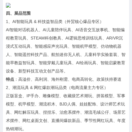
四、展品范围
1、AI智能玩具 & 科技益智品类（外贸核心爆品专区）
AI智能对话机器人、AI儿童陪伴玩具、AI语音交互故事机、智能编
程教育玩具、STEAM科创教具、AI逻辑思维训练玩具、AR/VR沉
浸式互动玩具、智能感应声光玩具、智能机甲模型、仿动物机器
人、智能遥控科技产品、航拍迷你无人机、儿童科学实验套装、智
能早教益智玩具、智能穿戴儿童玩具、AI绘画玩具、智能启蒙教育
设备、新型科技互动文创产品等。
特点
：高溢价、高利润、海外刚需、电商高转化、政策扶持赛道
2、潮流玩具 & 网红爆款潮玩品类（电商流量主力专区）
正版盲盒、IP手办、雕像模型、收藏级艺术潮玩、拼装模型、军事
模型、机甲模型、潮流积木、BJD人偶、娃娃配饰、设计师艺术玩
具、网红解压玩具、捏捏乐、治愈系摆件、潮流毛绒公仔、场景艺
术摆件、网红桌面文创、直播间爆款新品、季节性网红玩具、年度
热销潮玩。