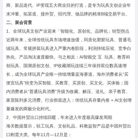
商、新品迭代、IP变现五大商业目的打造，是专为玩具文创企业年
末冲量、拓渠道、接外贸、招代理、做品牌的精准B端交易平台。
二、展会背景
1、全球玩具文创产业迎来「智能化、原创化、品牌化」转型拐点
近两年来，全球传统玩具市场增速放缓，同质化塑胶玩具、普通毛
绒玩具、常规拼装玩具进入严重内卷阶段，利润持续压缩、竞争白
热化、产品淘汰速度极快。与之相反：AI智能交 互 玩具、教育科
创玩具、国潮原创文创、IP收藏潮玩连续三年保持双位数高速增
长，成为全球玩具产业唯一持续增量蓝海赛道。海外消费者从“买
便宜玩具”转变为买智能、买教育、买原创、买文化、买体验；国
内消费者从“普通玩具消费”升级为收藏、解压、送礼、亲子教育、
家居陈列多元消费。行业彻底进入：传统玩具存量内卷 + AI文创增
量爆发的两极分化时代。
2、中国外贸出口持续回暖，年末进入年度最高爆发周期
海关数据显示，轻工玩具、文创礼品、科教益智产品是中国外贸出
口刚需大类。每年11月—12月是：