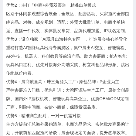
优势2：主打「电商+外贸双渠道」精准出单模式
区别于休闲参观型综合展会，全展区、配套活动、买家邀约全部围
绕选品、对接、成交规划，适配：外贸大批量订单、电商小单快
返、直播一件代发、实体批发拿货、品牌代理加盟、IP联名定制。
优势3：设立独家「AI玩具出海特色专区」，打造展会核心差异化
重磅打造AI智能玩具出海专属展区，集中展出AI交互、智能编程、
AR科技、机器人、科创教具等前沿产品。助力参展商：抢占智能
玩具风口红利、优先对接海外高端采购、树立科创品牌形象、跳出
传统低价内卷。
优势4：展商质量高：珠三角源头工厂+原创品牌+IP企业为主
严控参展准入门槛，优先引进：大湾区源头生产工厂、原创文创品
牌、国内外IP授权机构、智能玩具高新企业、优质OEM/ODM定制
厂商，剔除中间商、杂货小商贩，保障货源品质。
优势5：精准商贸配对，一对一供需对接
主办方提前汇总海外采购清单、电商选品需求、实体批发商采购计
划，开展前预匹配预约洽谈，展会现场定向面谈，提升签单效率。