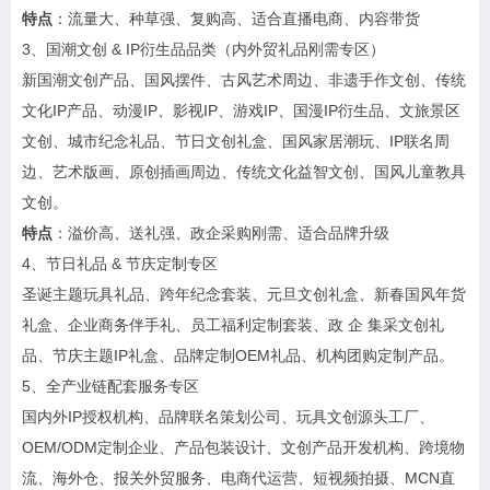
特点
：流量大、种草强、复购高、适合直播电商、内容带货
3、国潮文创 & IP衍生品品类（内外贸礼品刚需专区）
新国潮文创产品、国风摆件、古风艺术周边、非遗手作文创、传统
文化IP产品、动漫IP、影视IP、游戏IP、国漫IP衍生品、文旅景区
文创、城市纪念礼品、节日文创礼盒、国风家居潮玩、IP联名周
边、艺术版画、原创插画周边、传统文化益智文创、国风儿童教具
文创。
特点
：溢价高、送礼强、政企采购刚需、适合品牌升级
4、节日礼品 & 节庆定制专区
圣诞主题玩具礼品、跨年纪念套装、元旦文创礼盒、新春国风年货
礼盒、企业商务伴手礼、员工福利定制套装、政 企 集采文创礼
品、节庆主题IP礼盒、品牌定制OEM礼品、机构团购定制产品。
5、全产业链配套服务专区
国内外IP授权机构、品牌联名策划公司、玩具文创源头工厂、
OEM/ODM定制企业、产品包装设计、文创产品开发机构、跨境物
流、海外仓、报关外贸服务、电商代运营、短视频拍摄、MCN直