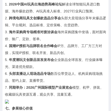
1.
2026
中国
AI
玩具出海趋势高峰论坛
解读全球智能玩具进口数
据、海外爆款趋势、AI玩具准入标准、2027行业风口预测。
2.
跨境电商玩具文
创爆款选品
分享会
头部大卖现场分享年末爆品逻
辑、平台规则、选品标准、定价策略、出货趋势。
3.
海外采购商专场精准对接洽谈会
海外采购团集中坐场，面对面询
价、验厂、定款、签单。
4.
国潮
IP
授权与品牌联名合作峰会
IP方、品牌方、工厂方三方对
接，实现IP授权、联名开发、新品共创。
5.
年度潮玩文创新品首发发布会
企业新品全球首发、行业媒体曝
光、渠道优先锁款。
6.
头部直播达人
现场选品专场
数百位带货达人、机构采购现场挑
品、签约上架、直播带货。
7.
同期举办：
2026
广州国际模型产业展览会
模型、机甲、拼装、
收藏级玩具资源互通，观众共享、流量互通。
七、参展核心价值