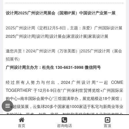
设计周2025广州设计周展会（
国潮IP
展
）中国设计产业第一展
2025广州设计周《定档12月5-8日，主题：亲爱》广州国际设计展
2025广州设计周|设计周|设计展会|家居设计展|家装设计展
邀您共赏！2024广州设计周（万张美图）|2025广州设计周（展会
招展书）
广州设计周主办方：杜先生 130-6631-5998 微信同号
经过所有人努力与付出，2024广州设计周“一起 COME
TOGERTHER” 于12月6-9日在“广州保利世贸博览馆+广州国际采
购中心+南丰国际会展中心”三馆圆满举办，展览规模达18个展馆；
40+超级策展，云集球20多个国家逾1000家适于私宅与新商业等业
态的设计、艺术、创意、家居、智能和高级定制等企业和机构联合
展出，发布10000+精品、优品、孤品，展览规模近十八万平方
首页
咨询电话
置顶