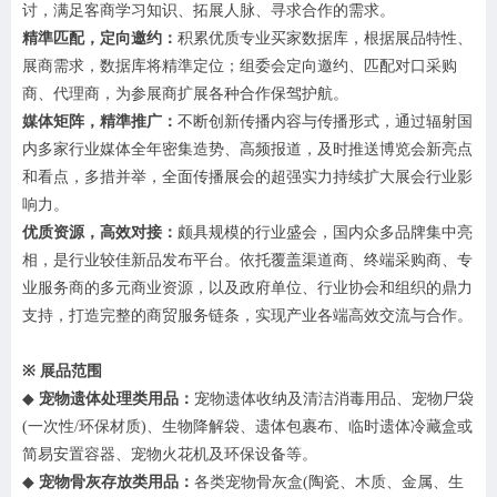
讨，满足客商学习知识、拓展人脉、寻求合作的需求。
精準匹配，定向邀约：
积累优质专业买家数据库，根据展品特性、
展商需求，数据库将精準定位；组委会定向邀约、匹配对口采购
商、代理商，为参展商扩展各种合作保驾护航。
媒体矩阵，精準推广：
不断创新传播内容与传播形式，通过辐射国
内多家行业媒体全年密集造势、高频报道，及时推送博览会新亮点
和看点，多措并举，全面传播展会的超强实力持续扩大展会行业影
响力。
优质资源，高效对接：
颇具规模的行业盛会，国内众多品牌集中亮
相，是行业较佳新品发布平台。依托覆盖渠道商、终端采购商、专
业服务商的多元商业资源，以及政府单位、行业协会和组织的鼎力
支持，打造完整的商贸服务链条，实现产业各端高效交流与合作
。
※
展品范围
◆
宠物遗体处理类用品：
宠物遗体收纳及清洁消毒用品、宠物尸袋
(一次性/环保材质)、生物降解袋、遗体包裹布、临时遗体冷藏盒或
简易安置容器、宠物火花机及环保设备等。
◆
宠物骨灰存放类用品：
各类宠物骨灰盒
(陶瓷、木质、金属、生