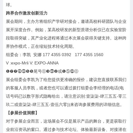
球。
跨界合作激发创新活力
展会期间，主办方将组织产学研对接会，邀请高校科研团队与企业
展开深度合作。例如，某高校研发的新型质谱分析仪已在实验室阶
段取得突破，其产业化进程将通过本次展会获得关键支持。这种跨
界协作模式，正在缩短技术转化周期。
组委会：李凯 安娜 177 4355 0392 177 4355 1560
V :expo-Mrli V: EXPO-ANNA
❶❼❼⓸⓷❺❺尾号⓪❸⓽❷或❶⑤⓺⓪
展会组委会李凯为了给您提供更准确的报价，建议您直接联系我们
的客服人员李凯，或者您也可以通过拨打组委会李经理的电话(电
话号码已以数字形式隐晦给出，请注意识别:壹柒柒-肆三五五-零三
玖二或壹柒柒-肆三五五-壹伍六零))来咨询参展费用的详细信息。
【参展价值洞察】
对于参展企业而言，这场展会不仅是展示产品的舞台，更是获取行
业前沿资讯的窗口。通过参与技术论坛、体验最新设备、对接潜在