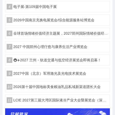
4
电子展-第109届中国电子展
5
2026中国南京充换电展览会/综合能源服务站博览会
6
全球首场情绪价值经济主题展，2027郑州国际情绪价值经济博览会
7
2027 中国郑州心理疗愈与康养生活产业博览会
8
🚇✈️2027 兰州・轨道交通与低空经济展览会即将启幕！
9
2027中国（北京）军用激光及光电技术展览会
10
2026第十届中国地标美食粮油乳品私域新渠道团长大会
11
LCIE 2027第三届大湾区国际液冷产业大会暨展览会（深圳）