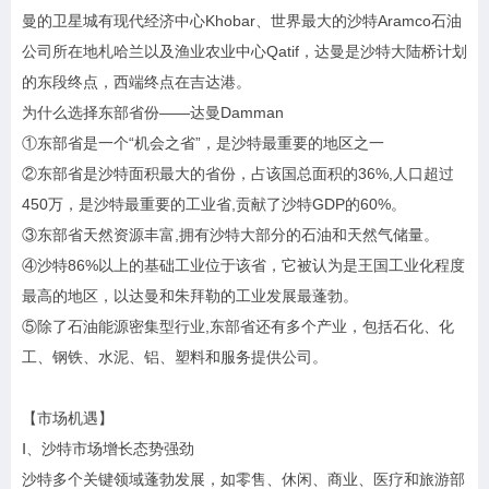
曼的卫星城有现代经济中心Khobar、世界最大的沙特Aramco石油
公司所在地札哈兰以及渔业农业中心Qatif，达曼是沙特大陆桥计划
的东段终点，西端终点在吉达港。
为什么选择东部省份——达曼Damman
①东部省是一个“机会之省”，是沙特最重要的地区之一
②东部省是沙特面积最大的省份，占该国总面积的36%,人口超过
450万，是沙特最重要的工业省,贡献了沙特GDP的60%。
③东部省天然资源丰富,拥有沙特大部分的石油和天然气储量。
④沙特86%以上的基础工业位于该省，它被认为是王国工业化程度
最高的地区，以达曼和朱拜勒的工业发展最蓬勃。
⑤除了石油能源密集型行业,东部省还有多个产业，包括石化、化
工、钢铁、水泥、铝、塑料和服务提供公司。
【市场机遇】
Ⅰ、沙特市场增长态势强劲
沙特多个关键领域蓬勃发展，如零售、休闲、商业、医疗和旅游部