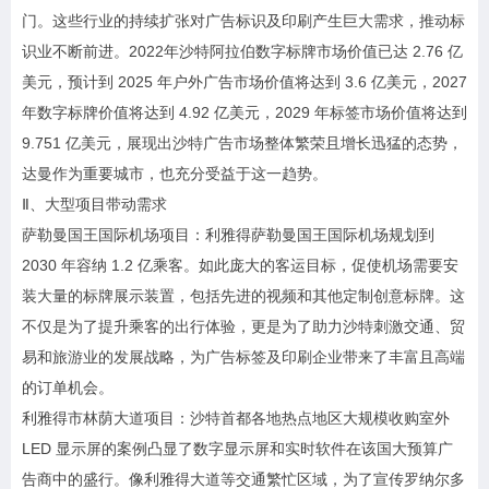
门。这些行业的持续扩张对广告标识及印刷产生巨大需求，推动标
识业不断前进。2022年沙特阿拉伯数字标牌市场价值已达 2.76 亿
美元，预计到 2025 年户外广告市场价值将达到 3.6 亿美元，2027
年数字标牌价值将达到 4.92 亿美元，2029 年标签市场价值将达到
9.751 亿美元，展现出沙特广告市场整体繁荣且增长迅猛的态势，
达曼作为重要城市，也充分受益于这一趋势。
Ⅱ、大型项目带动需求
萨勒曼国王国际机场项目：利雅得萨勒曼国王国际机场规划到
2030 年容纳 1.2 亿乘客。如此庞大的客运目标，促使机场需要安
装大量的标牌展示装置，包括先进的视频和其他定制创意标牌。这
不仅是为了提升乘客的出行体验，更是为了助力沙特刺激交通、贸
易和旅游业的发展战略，为广告标签及印刷企业带来了丰富且高端
的订单机会。
利雅得市林荫大道项目：沙特首都各地热点地区大规模收购室外
LED 显示屏的案例凸显了数字显示屏和实时软件在该国大预算广
告商中的盛行。像利雅得大道等交通繁忙区域，为了宣传罗纳尔多