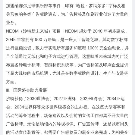
加盟纳赛尔足球俱乐部等事件，印有 “哈拉・罗纳尔多” 字样及相
关形象的各类广告标牌遍布，为广告标签及印刷行业创造了大量的
业务。
NEOM（沙特新未来城）项目：NEOM 规划于 2040 年初步建成，
2045 年将拥有 900 万居民，是一座人工智能之城。其对数字标牌
进行巨额投资，致力于实现所有服务和流程 100% 完全自动化，并
且全部通过无纸化和电子方式进行管理。这意味着未来城内将广泛
布置各种电子标牌、智能标识系统等，为广告标签及印刷企业提供
了超大规模的市场机遇，尤其是在数字标牌的设计、生产与安装等
方面。
Ⅲ、国际盛会助力发展
沙特获得了2030世博会、2027亚洲杯、2029亚冬会、2034亚运
会、2034世界杯等众多世界级盛会的主办权。在这些大型赛事和
活动的筹备过程中，场馆建设以及会前的宣传工作都离不开大量的
广告标牌。无论是场馆内的导视标识、广告宣传牌，还是城市街头
的活动宣传装置等，都需要广告标签及印刷企业来完成，为相关企