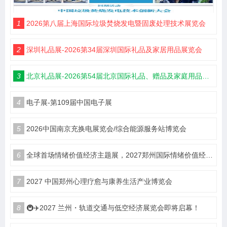
1
2026第八届上海国际垃圾焚烧发电暨固废处理技术展览会
2
深圳礼品展-2026第34届深圳国际礼品及家居用品展览会
3
北京礼品展-2026第54届北京国际礼品、赠品及家庭用品展览会
4
电子展-第109届中国电子展
5
2026中国南京充换电展览会/综合能源服务站博览会
6
全球首场情绪价值经济主题展，2027郑州国际情绪价值经济博览会
7
2027 中国郑州心理疗愈与康养生活产业博览会
8
🚇✈️2027 兰州・轨道交通与低空经济展览会即将启幕！