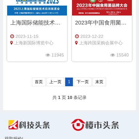
上海国际储能技术应用展览会
2023年中国食用菌品牌大会暨第 16 届亚洲果蔬博览会
2023-11-15
2023-12-22
上海新国际博览中心
上海跨国采购会展中心
11945
15540
首页
上一页
1
下一页
末页
共
1
页
10
条记录
获取报价
|