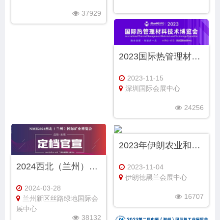
37929
2023国际热管理材料技术博览会
2023-11-15
深圳国际会展中心
24256
2023年伊朗农业和工程机械展
2024西北（兰州）国际矿业博览会
2023-11-04
伊朗德黑兰会展中心
2024-03-28
16707
兰州新区丝路绿地国际会
展中心
38132